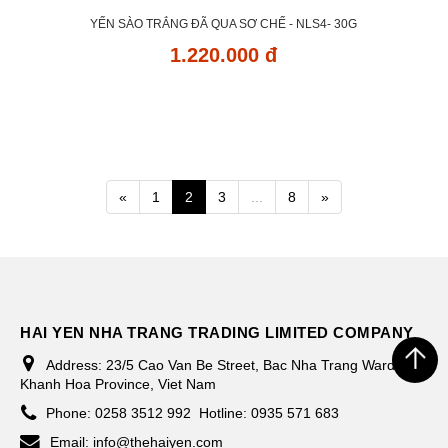
YẾN SÀO TRẮNG ĐÃ QUA SƠ CHẾ - NLS4- 30G
1.220.000 đ
«
1
2
3
...
8
»
HAI YEN NHA TRANG TRADING LIMITED COMPANY
Address:
23/5 Cao Van Be Street, Bac Nha Trang Ward,
Khanh Hoa Province, Viet Nam
Phone:
0258 3512 992
Hotline: 0935 571 683
Email:
info@thehaiyen.com