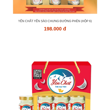
YẾN CHẤT YẾN SÀO CHƯNG ĐƯỜNG PHÈN (HỘP 6)
198.000 đ