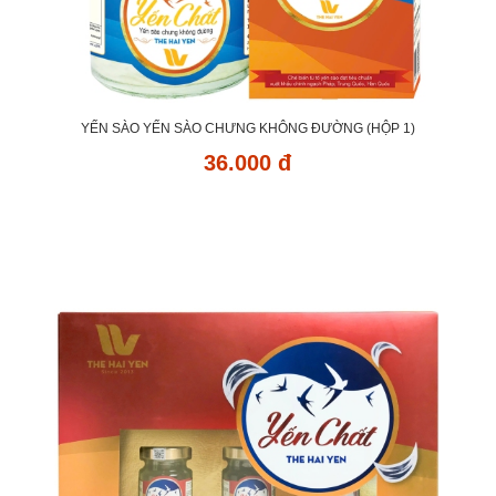
YẾN SÀO YẾN SÀO CHƯNG KHÔNG ĐƯỜNG (HỘP 1)
36.000 đ