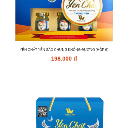
YẾN CHẤT YẾN SÀO CHƯNG KHÔNG ĐƯỜNG (HỘP 6)
198.000 đ