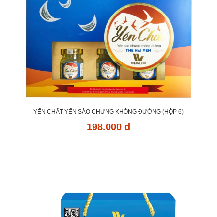
YẾN CHẤT YẾN SÀO CHƯNG KHÔNG ĐƯỜNG (HỘP 6)
198.000 đ