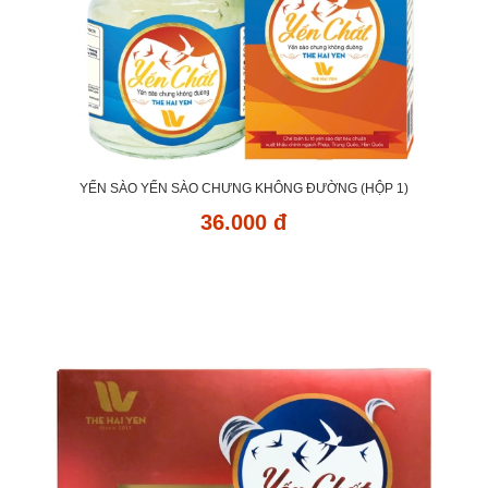
YẾN SÀO YẾN SÀO CHƯNG KHÔNG ĐƯỜNG (HỘP 1)
36.000 đ