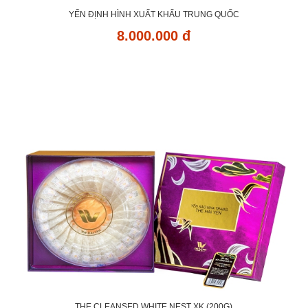
YẾN ĐỊNH HÌNH XUẤT KHẨU TRUNG QUỐC
8.000.000 đ
THE CLEANSED WHITE NEST XK (200G)