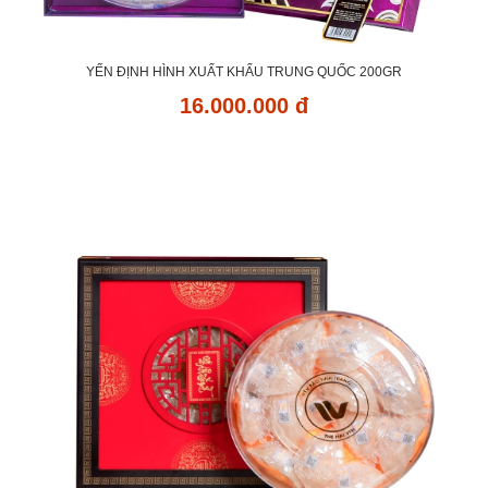
YẾN ĐỊNH HÌNH XUẤT KHẨU TRUNG QUỐC 200GR
16.000.000 đ