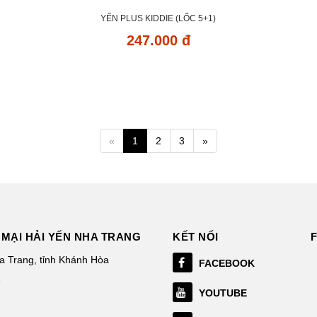
YẾN PLUS KIDDIE (LỐC 5+1)
247.000 đ
«
1
2
3
»
MẠI HẢI YẾN NHA TRANG
KẾT NỐI
 Trang, tỉnh Khánh Hòa
FACEBOOK
3
YOUTUBE