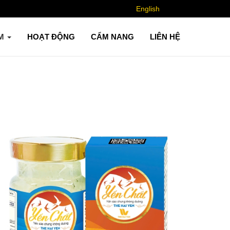
English
ẨM
HOẠT ĐỘNG
CẨM NANG
LIÊN HỆ