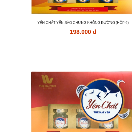
YẾN CHẤT YẾN SÀO CHƯNG KHÔNG ĐƯỜNG (HỘP 6)
198.000 đ