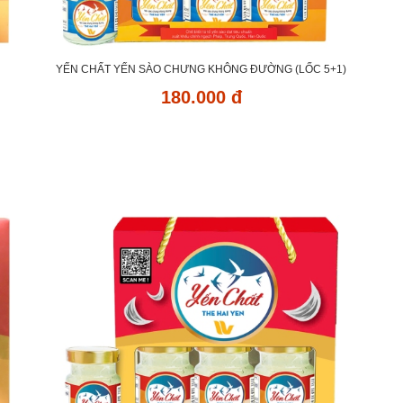
YẾN CHẤT YẾN SÀO CHƯNG KHÔNG ĐƯỜNG (LỐC 5+1)
180.000 đ