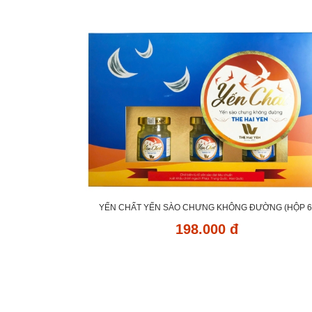
YẾN CHẤT YẾN SÀO CHƯNG KHÔNG ĐƯỜNG (HỘP 6
198.000 đ