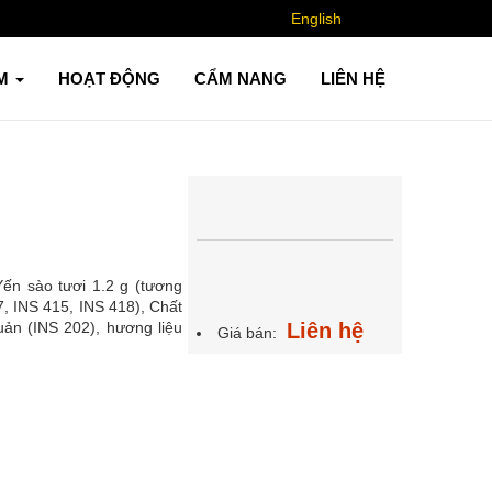
English
ẨM
HOẠT ĐỘNG
CẨM NANG
LIÊN HỆ
ến sào tươi 1.2 g (tương
, INS 415, INS 418), Chất
Liên hệ
uản (INS 202), hương liệu
Giá bán: