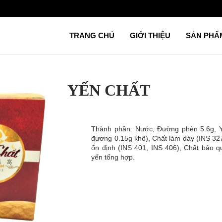
TRANG CHỦ
GIỚI THIỆU
SẢN PH
YẾN CHẤT
Thành phần: Nước, Đường phèn 5.6g, Y
đương 0.15g khô), Chất làm dày (INS 327
ổn định (INS 401, INS 406), Chất bảo q
yến tổng hợp.