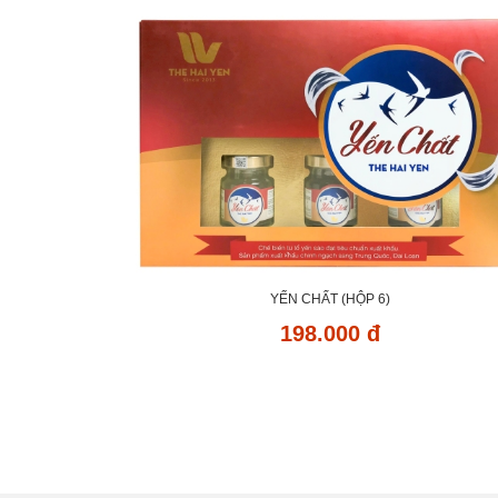
YẾN CHẤT (HỘP 6)
198.000 đ