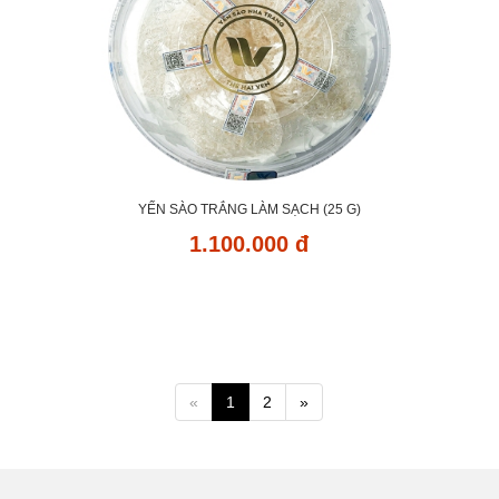
YẾN SÀO TRẮNG LÀM SẠCH (25 G)
1.100.000 đ
«
1
2
»