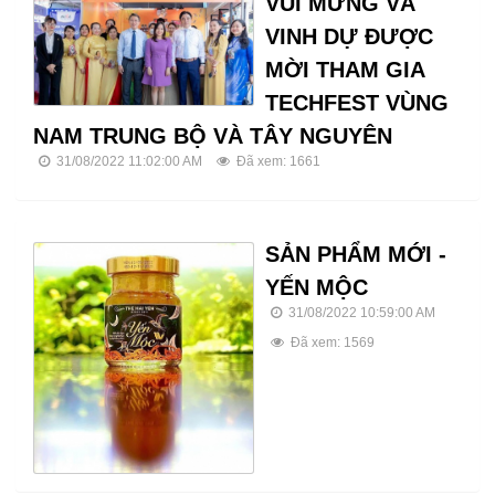
VUI MỪNG VÀ
VINH DỰ ĐƯỢC
MỜI THAM GIA
TECHFEST VÙNG
NAM TRUNG BỘ VÀ TÂY NGUYÊN
31/08/2022 11:02:00 AM
Đã xem: 1661
SẢN PHẨM MỚI -
YẾN MỘC
31/08/2022 10:59:00 AM
Đã xem: 1569