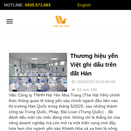
HOTLINE:
0935.571.683
English
Thương hiệu yến
Việt ghi dấu trên
đất Hàn
23/06/2025 03:00:00 AM
Đã xem: 686
Việc Công ty TNHH Hải Yến Nha Trang (The Hải Yến) chính
thức thông quan lô hàng yến sào chính ngạch đầu tiên vào
thị trường Hàn Quốc trong tháng 5/2025, sau những thành
công tại Trung Quốc, Pháp, Đài Loan (Trung Quốc)... đã
đánh dấu một cộc mốc đáng nhớ, không chỉ là thắng lợi của
riêng doanh nghiệp mà còn mở ra một triển vọng mới đầy
hứa hẹn cho ngành yến sào Khánh Hòa và xa hơn là nông