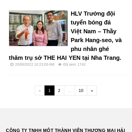
HLV Trưởng đội
tuyển bóng đá
Việt Nam – Thầy
Park Hang-seo, và
phu nhân ghé
thăm trụ sở THE HAI YEN tại Nha Trang.
20/06/2022 10:23:00 AM
Đã xem: 1742
«
1
2
...
10
»
CÔNG TY TNHH MỘT THÀNH VIÊN THƯƠNG MẠI HẢI