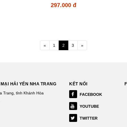
297.000 đ
«
1
2
3
»
MẠI HẢI YẾN NHA TRANG
KẾT NỐI
 Trang, tỉnh Khánh Hòa
FACEBOOK
3
YOUTUBE
TWITTER