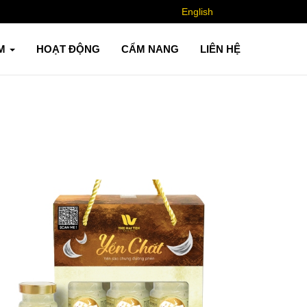
English
ẨM
HOẠT ĐỘNG
CẨM NANG
LIÊN HỆ