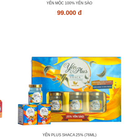
YẾN MỘC 100% YẾN SÀO
99.000 đ
YẾN PLUS SHACA 25% (76ML)