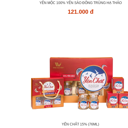
YẾN MỘC 100% YẾN SÀO ĐÔNG TRÙNG HẠ THẢO
121.000 đ
YẾN CHẤT 15% (76ML)