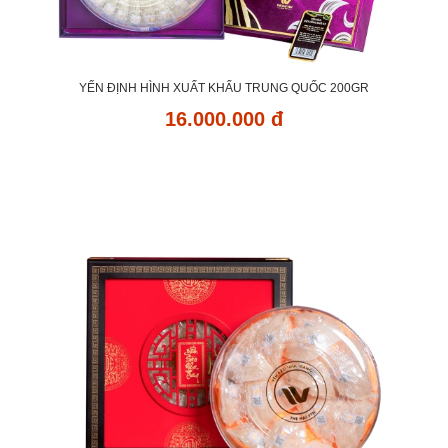
YẾN ĐỊNH HÌNH XUẤT KHẨU TRUNG QUỐC 200GR
16.000.000 đ