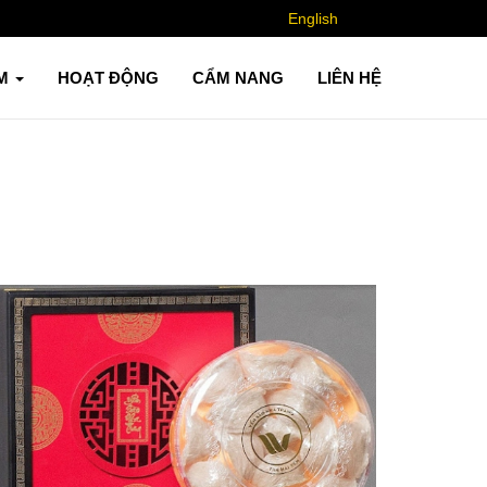
English
ẨM
HOẠT ĐỘNG
CẨM NANG
LIÊN HỆ