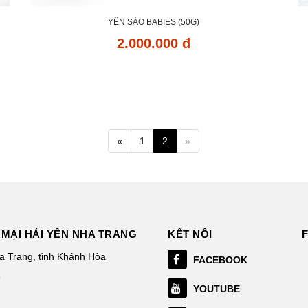
YẾN SÀO BABIES (50G)
2.000.000 đ
«
1
2
»
MẠI HẢI YẾN NHA TRANG
KẾT NỐI
 Trang, tỉnh Khánh Hòa
FACEBOOK
3
YOUTUBE