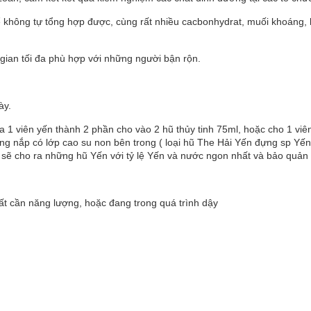
 không tự tổng hợp được, cùng rất nhiều cacbonhydrat, muối khoáng, kh
gian tối đa phù hợp với những người bận rộn.
ày.
ia 1 viên yến thành 2 phần cho vào 2 hũ thủy tinh 75ml, hoặc cho 1 v
bằng nắp có lớp cao su non bên trong ( loại hũ The Hải Yến đựng sp Yế
 sẽ cho ra những hũ Yến với tỷ lệ Yến và nước ngon nhất và bảo quản 
chất cần năng lượng, hoặc đang trong quá trình dậy