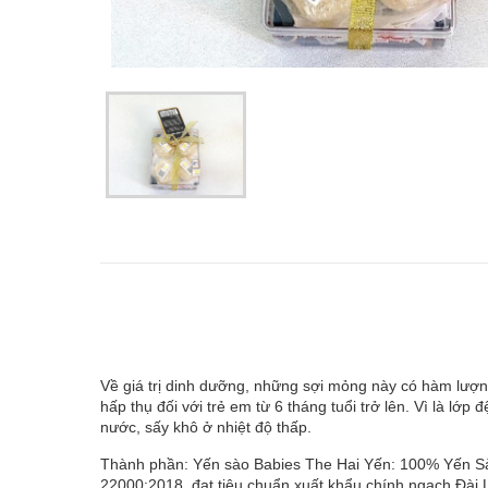
Về giá trị dinh dưỡng, những sợi mỏng này có hàm lượn
hấp thụ đối với trẻ em từ 6 tháng tuổi trở lên. Vì là lớ
nước, sấy khô ở nhiệt độ thấp.
Thành phần: Yến sào Babies The Hai Yến: 100% Yến Sà
22000:2018, đạt tiêu chuẩn xuất khẩu chính ngạch Đài