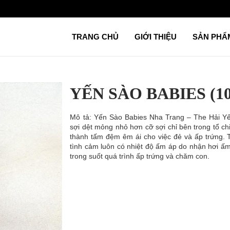
TRANG CHỦ
GIỚI THIỆU
SẢN PH
YẾN SÀO BABIES (1
Mô tả: Yến Sào Babies Nha Trang – The Hải Y
sợi dệt mỏng nhỏ hơn cỡ sợi chỉ bên trong tổ ch
thành tấm đệm êm ái cho việc đẻ và ấp trứng.
tình cảm luôn có nhiệt độ ấm áp do nhận hơi ấm
trong suốt quá trình ấp trứng và chăm con.