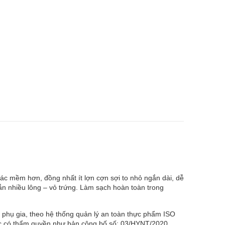
ác mềm hơn, đồng nhất ít lợn cợn sợi to nhỏ ngắn dài, dễ
 lẫn nhiều lông – vỏ trứng. Làm sạch hoàn toàn trong
hụ gia, theo hệ thống quản lý an toàn thực phẩm ISO
hức có thẩm quyền như bản công bố số: 03/HYNT/2020.