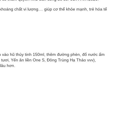
oáng chất vi lượng.... giúp cơ thể khỏe mạnh, trẻ hóa tế
iên vào hũ thủy tinh 150ml, thêm đường phèn, đổ nước ấm
n tươi, Yến ăn liền One S, Đông Trùng Hạ Thảo vvv),
lâu hơn.