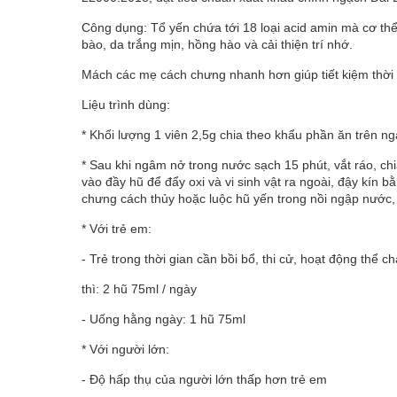
Công dụng: Tổ yến chứa tới 18 loại acid amin mà cơ thể
bào, da trắng mịn, hồng hào và cải thiện trí nhớ.
Mách các mẹ cách chưng nhanh hơn giúp tiết kiệm thời 
Liệu trình dùng:
* Khối lượng 1 viên 2,5g chia theo khẩu phần ăn trên ng
* Sau khi ngâm nở trong nước sạch 15 phút, vắt ráo, ch
vào đầy hũ để đẩy oxi và vi sinh vật ra ngoài, đậy kín 
chưng cách thủy hoặc luộc hũ yến trong nồi ngập nước,
* Với trẻ em:
- Trẻ trong thời gian cần bồi bổ, thi cử, hoạt động thể 
thì: 2 hũ 75ml / ngày
- Uống hằng ngày: 1 hũ 75ml
* Với người lớn:
- Độ hấp thụ của người lớn thấp hơn trẻ em