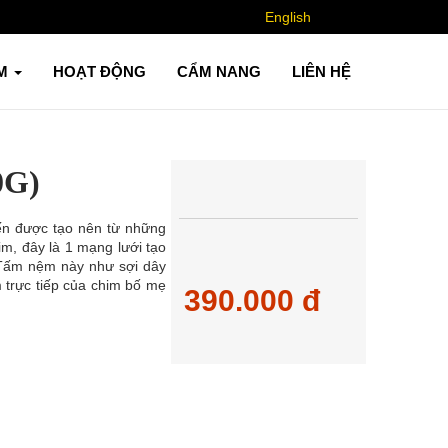
English
ẨM
HOẠT ĐỘNG
CẨM NANG
LIÊN HỆ
0G)
ến được tạo nên từ những
im, đây là 1 mạng lưới tạo
 Tấm nệm này như sợi dây
 trực tiếp của chim bố mẹ
390.000 đ