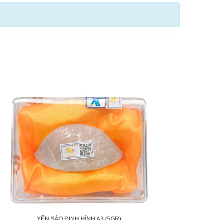
YẾN SÀO ĐỊNH HÌNH A3 (5GR)