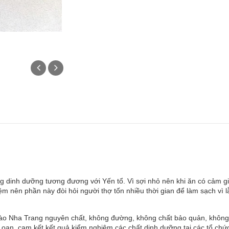
g dinh dưỡng tương đương với Yến tổ. Vì sợi nhỏ nên khi ăn có cảm gi
p đệm nên phần này đòi hỏi người thợ tốn nhiều thời gian để làm sạch vì
o Nha Trang nguyên chất, không đường, không chất bảo quản, không p
 Loan, cam kết kết quả kiểm nghiệm các chất dinh dưỡng tại các tổ c