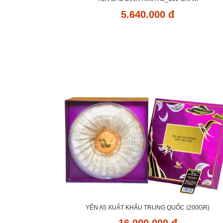
5.640.000 đ
YẾN A5 XUẤT KHẨU TRUNG QUỐC (200GR)
16.000.000 đ