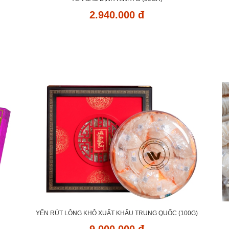
2.940.000 đ
YẾN RÚT LÔNG KHÔ XUẤT KHẨU TRUNG QUỐC (100G)
9.000.000 đ