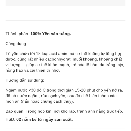
Thành phần:
100% Yến sào trắng.
Công dụng:
Tổ yến chứa tới 18 loại acid amin mà cơ thể không tự tổng hợp
được, cùng rất nhiều cacbonhydrat, muối khoáng, khoáng chất
vi lượng.... giúp cơ thể khỏe mạnh, trẻ hóa tế bào, da trắng mịn,
hồng hào và cải thiện trí nhớ.
Hướng dẫn sử dụng:
Ngâm nước <30 độ C trong thời gian 15-20 phút cho yến nở ra,
đổ bỏ nước ngâm, rửa sạch yến, sau đó chế biến thành các
món ăn (nấu hoặc chưng cách thủy).
Bảo quản: Trong hộp kín, nơi khô ráo, tránh ánh nắng trực tiếp.
HSD:
02 năm kể từ ngày sản xuất.