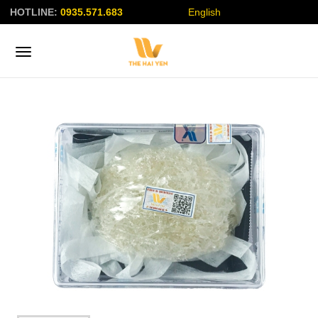
HOTLINE:
0935.571.683
English