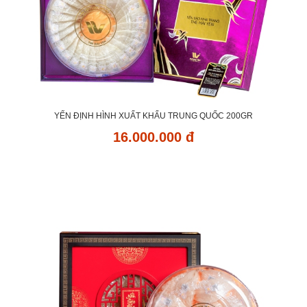
YẾN ĐỊNH HÌNH XUẤT KHẨU TRUNG QUỐC 200GR
16.000.000 đ