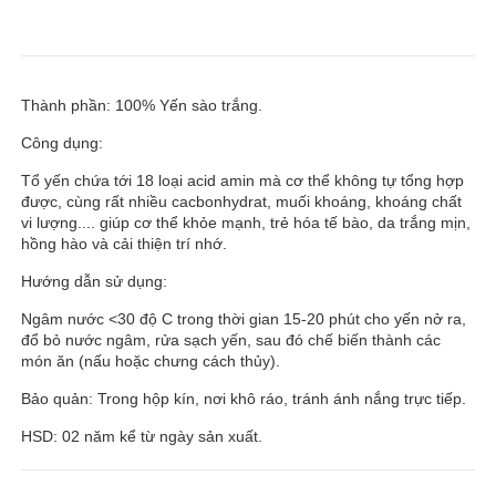
Thành phần: 100% Yến sào trắng.
Công dụng:
Tổ yến chứa tới 18 loại acid amin mà cơ thể không tự tổng hợp
được, cùng rất nhiều cacbonhydrat, muối khoáng, khoáng chất
vi lượng.... giúp cơ thể khỏe mạnh, trẻ hóa tế bào, da trắng mịn,
hồng hào và cải thiện trí nhớ.
Hướng dẫn sử dụng:
Ngâm nước <30 độ C trong thời gian 15-20 phút cho yến nở ra,
đổ bỏ nước ngâm, rửa sạch yến, sau đó chế biến thành các
món ăn (nấu hoặc chưng cách thủy).
Bảo quản: Trong hộp kín, nơi khô ráo, tránh ánh nắng trực tiếp.
HSD: 02 năm kể từ ngày sản xuất.