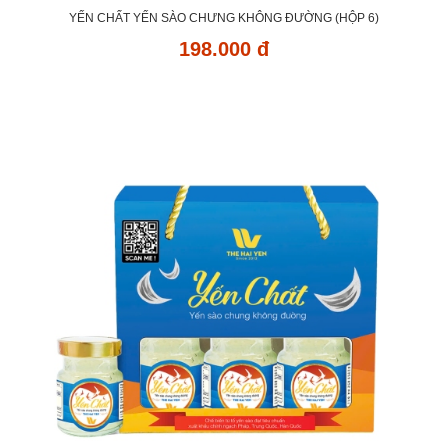
YẾN CHẤT YẾN SÀO CHƯNG KHÔNG ĐƯỜNG (HỘP 6)
198.000 đ