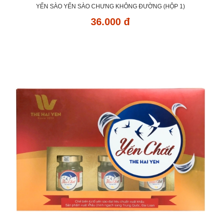
YẾN SÀO YẾN SÀO CHƯNG KHÔNG ĐƯỜNG (HỘP 1)
36.000 đ