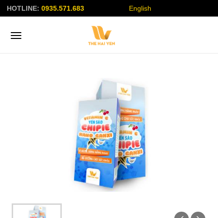
HOTLINE:
0935.571.683
English