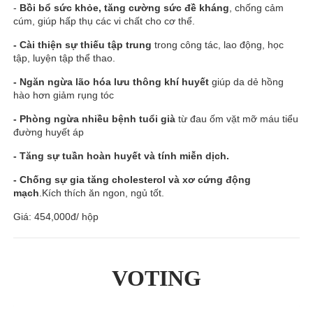
-
Bồi bổ sức khỏe, tăng cường sức đề kháng
, chống cảm
cúm, giúp hấp thụ các vi chất cho cơ thể.
- Cài thiện sự thiếu tập trung
trong công tác, lao động, học
tập, luyện tập thể thao.
- Ngăn ngừa lão hóa lưu thông khí huyết
giúp da dẻ hồng
hào hơn giảm rụng tóc
- Phòng ngừa nhiều bệnh tuổi già
từ đau ốm vặt mỡ máu tiểu
đường huyết áp
- Tăng sự tuần hoàn huyết và tính miễn dịch.
- Chống sự gia tăng cholesterol và xơ cứng động
mạch
.Kích thích ăn ngon, ngủ tốt.
Giá: 454,000đ/ hộp
VOTING