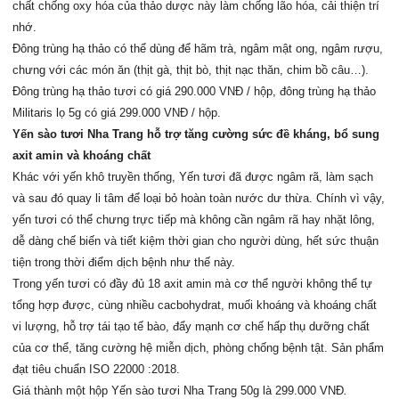
chất chống oxy hóa của thảo dược này làm chống lão hóa, cải thiện trí
nhớ.
Đông trùng hạ thảo có thể dùng để hãm trà, ngâm mật ong, ngâm rượu,
chưng với các món ăn (thịt gà, thịt bò, thịt nạc thăn, chim bồ câu…).
Đông trùng hạ thảo tươi có giá 290.000 VNĐ / hộp, đông trùng hạ thảo
Militaris lọ 5g có giá 299.000 VNĐ / hộp.
Yến sào tươi Nha Trang hỗ trợ tăng cường sức đề kháng, bổ sung
axit amin và khoáng chất
Khác với yến khô truyền thống, Yến tươi đã được ngâm rã, làm sạch
và sau đó quay li tâm để loại bỏ hoàn toàn nước dư thừa. Chính vì vậy,
yến tươi có thể chưng trực tiếp mà không cần ngâm rã hay nhặt lông,
dễ dàng chế biến và tiết kiệm thời gian cho người dùng, hết sức thuận
tiện trong thời điểm dịch bệnh như thế này.
Trong yến tươi có đầy đủ 18 axit amin mà cơ thể người không thể tự
tổng hợp được, cùng nhiều cacbohydrat, muối khoáng và khoáng chất
vi lượng, hỗ trợ tái tạo tế bào, đẩy mạnh cơ chế hấp thụ dưỡng chất
của cơ thể, tăng cường hệ miễn dịch, phòng chống bệnh tật. Sản phẩm
đạt tiêu chuẩn ISO 22000 :2018.
Giá thành một hộp Yến sào tươi Nha Trang 50g là 299.000 VNĐ
.