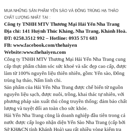
MUA NHỮNG SẢN PHẨM YẾN SÀO VÀ ĐÔNG TRÙNG HẠ THẢO
CHẤT LƯỢNG NHẤT TẠI :
Công ty TNHH MTV Thương Mại Hải Yến Nha Trang
Địa chỉ: 141 Huỳnh Thúc Kháng, Nha Trang, Khánh Hoà.
ĐT: 0258.3512 992 – Hotline: 0935 571 683
FB: www.facebook.com/thehaiyen
Website:www.thehaiyen.com
Công ty TNHH MTV Thương Mại Hải Yến Nha Trang cung
cấp thực phẩm chăm sóc sức khoẻ và sắc đẹp cao cấp, được
làm từ 100% nguyên liệu thiên nhiên, gồm: Yến sào, Đông
trùng hạ thảo, Nấm linh chi.
Sản phẩm của Hải Yến Nha Trang được chế biến từ nguồn
nguyên liệu sạch, được nuôi, trồng, khai thác tự nhiên, với
phương pháp sản xuất thủ công truyền thống; đảm bảo chất
lượng và tuyệt đối an toàn cho sức khỏe.
Hải Yến Nha Trang cũng là doanh nghiệp đầu tiên trong cả
nước được cấp logo nhận diện Yến Sào Nha Trang (cấp bởi
Sở KH&CN tỉnh Khánh Hoà) sau rất nhiều vòng kiểm tra