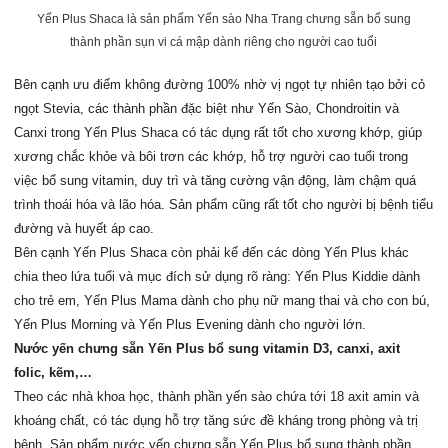
Yến Plus Shaca là sản phẩm Yến sào Nha Trang chưng sẵn bổ sung
thành phần sụn vi cá mập dành riêng cho người cao tuổi
Bên cạnh ưu điểm không đường 100% nhờ vị ngọt tự nhiên tạo bởi cỏ
ngọt Stevia, các thành phần đặc biệt như Yến Sào, Chondroitin và
Canxi trong Yến Plus Shaca có tác dụng rất tốt cho xương khớp, giúp
xương chắc khỏe và bôi trơn các khớp, hỗ trợ người cao tuổi trong
việc bổ sung vitamin, duy trì và tăng cường vận động, làm chậm quá
trình thoái hóa và lão hóa. Sản phẩm cũng rất tốt cho người bị bệnh tiểu
đường và huyết áp cao.
Bên cạnh Yến Plus Shaca còn phải kể đến các dòng Yến Plus khác
chia theo lứa tuổi và mục đích sử dụng rõ ràng: Yến Plus Kiddie dành
cho trẻ em, Yến Plus Mama dành cho phụ nữ mang thai và cho con bú,
Yến Plus Morning và Yến Plus Evening dành cho người lớn.
Nước yến chưng sẵn Yến Plus bổ sung vitamin D3, canxi, axit
folic, kẽm,…
Theo các nhà khoa học, thành phần yến sào chứa tới 18 axit amin và
khoáng chất, có tác dụng hỗ trợ tăng sức đề kháng trong phòng và trị
bệnh. Sản phẩm nước yến chưng sẵn Yến Plus bổ sung thành phần