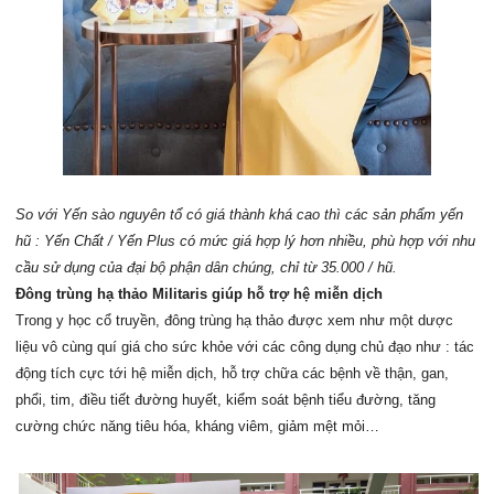
So với Yến sào nguyên tổ có giá thành khá cao thì các sản phẩm yến
hũ : Yến Chất / Yến Plus có mức giá hợp lý hơn nhiều, phù hợp với nhu
cầu sử dụng của đại bộ phận dân chúng, chỉ từ 35.000 / hũ.
Đông trùng hạ thảo Militaris giúp hỗ trợ hệ miễn dịch
Trong y học cổ truyền, đông trùng hạ thảo được xem như một dược
liệu vô cùng quí giá cho sức khỏe với các công dụng chủ đạo như : tác
động tích cực tới hệ miễn dịch, hỗ trợ chữa các bệnh về thận, gan,
phổi, tim, điều tiết đường huyết, kiểm soát bệnh tiểu đường, tăng
cường chức năng tiêu hóa, kháng viêm, giảm mệt mỏi…